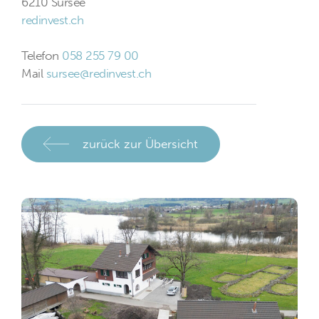
6210 Sursee
redinvest.ch
Telefon
058 255 79 00
Mail
sursee@redinvest.ch
zurück zur Übersicht